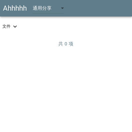
Ahhhhh
通用分享
expand_more
文件
共
0
项